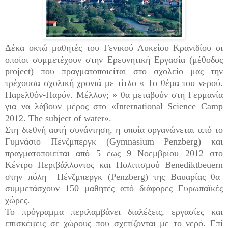
Δέκα οκτώ μαθητές του Γενικού Λυκείου Κρανιδίου οι
οποίοι συμμετέχουν στην Ερευνητική Εργασία (μέθοδος
project
) που πραγματοποιείται στο σχολείο μας την
τρέχουσα σχολική χρονιά με τίτλο
« Το θέμα του νερού.
Παρελθόν-Παρόν. Μέλλον; »
θα μεταβούν στη Γερμανία
για να λάβουν μέρος
στο «
International
Science
Camp
2012.
The
subject
of
water
»
.
Στη διεθνή αυτή συνάντηση, η οποία οργανώνεται από το
Γυμνάσιο Πένζμπεργκ (
Gymnasium
Penzberg
) και
πραγματοποιείται από 5 έως 9 Νοεμβρίου 2012 στο
Κέντρο Περιβάλλοντος και Πολιτισμού
Benediktbeuern
στην πόλη Πένζμπεργκ (
Penzberg
) της Βαυαρίας θα
συμμετάσχουν 150 μαθητές από διάφορες Ευρωπαϊκές
χώρες.
Το πρόγραμμα περιλαμβάνει διαλέξεις, εργασίες και
επισκέψεις σε χώρους που σχετίζονται με το νερό. Επί