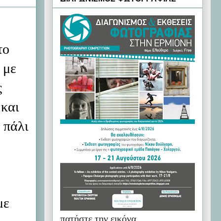
το
 με
ς
 και
 πάλι
με
πατήστε την εικόνα