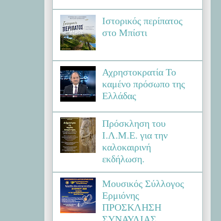
Ιστορικός περίπατος
στο Μπίστι
Αχρηστοκρατία Το
καμένο πρόσωπο της
Ελλάδας
Πρόσκληση του
Ι.Λ.Μ.Ε. για την
καλοκαιρινή
εκδήλωση.
Μουσικός Σύλλογος
Ερμιόνης
ΠΡΟΣΚΛΗΣΗ
ΣΥΝΑΥΛΙΑΣ