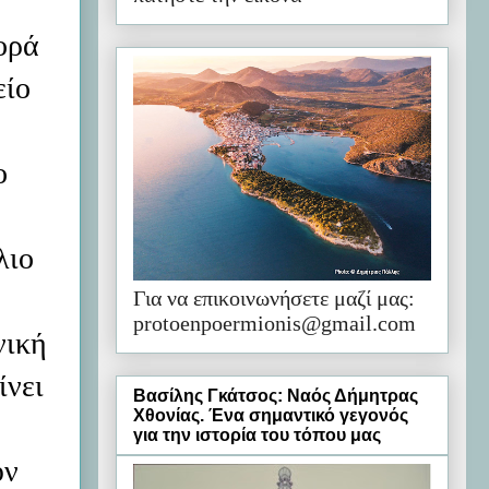
ορά
είο
ο
λιο
Για να επικοινωνήσετε μαζί μας:
protoenpoermionis@gmail.com
νική
ίνει
Βασίλης Γκάτσος: Ναός Δήμητρας
Χθονίας. Ένα σημαντικό γεγονός
για την ιστορία του τόπου μας
ύν