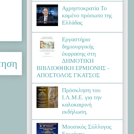
Αχρηστοκρατία Το
καμένο πρόσωπο της
Ελλάδας
Εργαστήριο
δημιουργικής
έκφρασης στη
ΔΗΜΟΤΙΚΗ
τηση
ΒΙΒΛΙΟΘΗΚΗ ΕΡΜΙΟΝΗΣ -
ΑΠΟΣΤΟΛΟΣ ΓΚΑΤΣΟΣ
Πρόσκληση του
Ι.Λ.Μ.Ε. για την
καλοκαιρινή
εκδήλωση.
Μουσικός Σύλλογος
Ερμιόνης