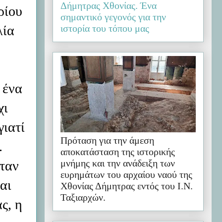
ρίου
λία
 ένα
χι
γιατί
Πρόταση για την άμεση
.
αποκατάσταση της ιστορικής
μνήμης και την ανάδειξη των
ήταν
ευρημάτων του αρχαίου ναού της
αι
Χθονίας Δήμητρας εντός του Ι.Ν.
Ταξιαρχών.
ς, η