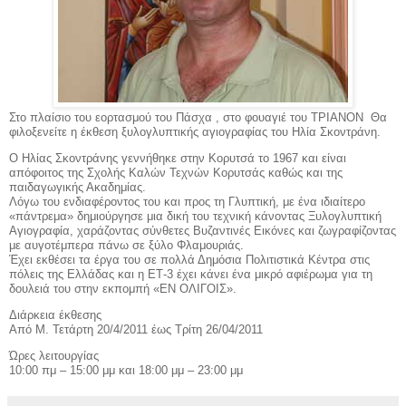
Στο πλαίσιο του εορτασμού του Πάσχα , στο φουαγιέ του ΤΡΙΑΝΟΝ
Θα
φιλοξενείτε η έκθεση ξυλογλυπτικής αγιογραφίας του Ηλία Σκοντράνη.
Ο Ηλίας Σκοντράνης γεννήθηκε στην Κορυτσά το 1967 και είναι
απόφοιτος της Σχολής Καλών Τεχνών Κορυτσάς καθώς και της
παιδαγωγικής Ακαδημίας.
Λόγω του ενδιαφέροντος του και προς τη Γλυπτική, με ένα ιδιαίτερο
«πάντρεμα» δημιούργησε μια δική του τεχνική κάνοντας Ξυλογλυπτική
Αγιογραφία, χαράζοντας σύνθετες Βυζαντινές Εικόνες και ζωγραφίζοντας
με αυγοτέμπερα πάνω σε ξύλο Φλαμουριάς.
Έχει εκθέσει τα έργα του σε πολλά Δημόσια Πολιτιστικά Κέντρα στις
πόλεις της Ελλάδας και η ΕΤ-3 έχει κάνει ένα μικρό αφιέρωμα για τη
δουλειά του στην εκπομπή «ΕΝ ΟΛΙΓΟΙΣ».
Διάρκεια έκθεσης
Από Μ. Τετάρτη 20/4/2011 έως Τρίτη 26/04/2011
Ώρες λειτουργίας
10:00 πμ – 15:00 μμ και 18:00 μμ – 23:00 μμ