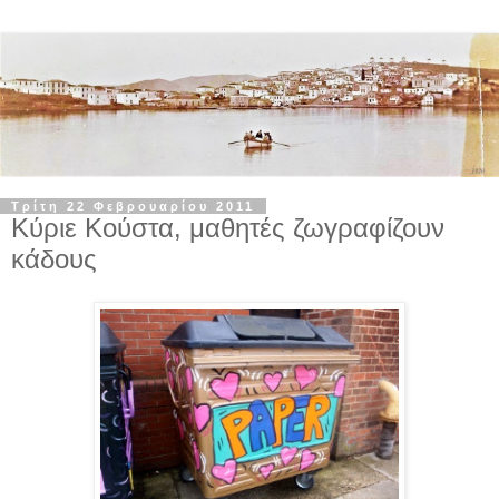
Τρίτη 22 Φεβρουαρίου 2011
Κύριε Κούστα, μαθητές ζωγραφίζουν
κάδους