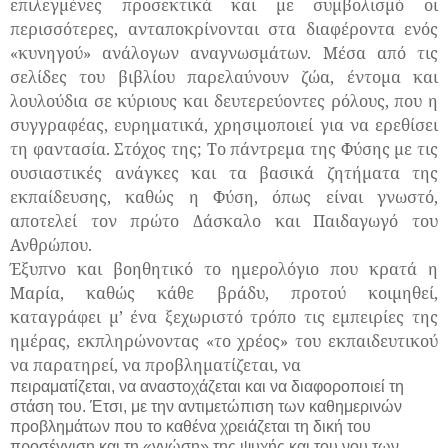
επιλεγμένες προσεκτικά και με συμβολισμό οι
περισσότερες, ανταποκρίνονται στα διαφέροντα ενός
«κυνηγού» ανάλογων αναγνωσμάτων. Μέσα από τις
σελίδες του βιβλίου παρελαύνουν ζώα, έντομα και
λουλούδια σε κύριους και δευτερεύοντες ρόλους, που η
συγγραφέας, ευρηματικά, χρησιμοποιεί για να ερεθίσει
τη φαντασία. Στόχος της; Το πάντρεμα της Φύσης με τις
ουσιαστικές ανάγκες και τα βασικά ζητήματα της
εκπαίδευσης, καθώς η Φύση, όπως είναι γνωστό,
αποτελεί τον πρώτο Δάσκαλο και Παιδαγωγό του
Ανθρώπου.
Έξυπνο και βοηθητικό το ημερολόγιο που κρατά η
Μαρία, καθώς κάθε βράδυ, προτού κοιμηθεί,
καταγράφει μ’ ένα ξεχωριστό τρόπο τις εμπειρίες της
ημέρας, εκπληρώνοντας «το χρέος» του εκπαιδευτικού
να παρατηρεί, να προβληματίζεται, να
πειραματίζεται, να αναστοχάζεται και να διαφοροποιεί τη
στάση του. Έτσι, με την αντιμετώπιση των καθημερινών
προβλημάτων που το καθένα χρειάζεται τη δική του
προσέγγιση και τη «γνώση» της ψυχής και του νου των