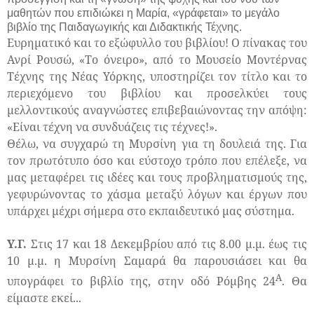
μαθητών που επιδιώκει η Μαρία, «γράφεται» το μεγάλο
βιβλίο της Παιδαγωγικής και Διδακτικής Τέχνης.
Ευρηματικό και το εξώφυλλο του βιβλίου! Ο πίνακας του
Ανρί Ρουσώ, «Το όνειρο», από το Μουσείο Μοντέρνας
Τέχνης της Νέας Υόρκης, υποστηρίζει τον τίτλο και το
περιεχόμενο του βιβλίου και προσελκύει τους
μελλοντικούς αναγνώστες επιβεβαιώνοντας την απόψη:
«Είναι τέχνη να συνδυάζεις τις τέχνες!».
Θέλω, να συγχαρώ τη Μυρσίνη για τη δουλειά της. Για
τον πρωτότυπο όσο και εύστοχο τρόπο που επέλεξε, να
μας μεταφέρει τις ιδέες και τους προβληματισμούς της,
γεφυρώνοντας το χάσμα μεταξύ λόγων και έργων που
υπάρχει μέχρι σήμερα στο εκπαιδευτικό μας σύστημα.
Υ.Γ.
Στις 17 και 18 Δεκεμβρίου από τις 8.00 μ.μ. έως τις
10 μ.μ. η Μυρσίνη Σαμαρά θα παρουσιάσει και θα
Α
υπογράφει το βιβλίο της, στην οδό Ρόμβης 24
. Θα
είμαστε εκεί...